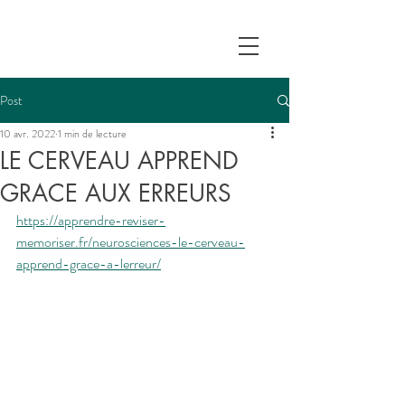
Post
10 avr. 2022
1 min de lecture
LE CERVEAU APPREND
GRACE AUX ERREURS
https://apprendre-reviser-
memoriser.fr/neurosciences-le-cerveau-
apprend-grace-a-lerreur/