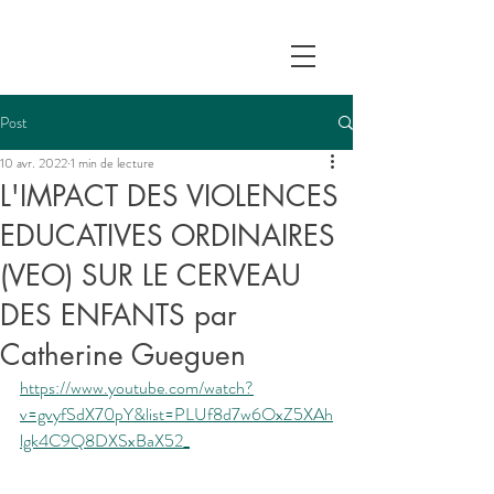
Post
10 avr. 2022
1 min de lecture
L'IMPACT DES VIOLENCES
EDUCATIVES ORDINAIRES
(VEO) SUR LE CERVEAU
DES ENFANTS par
Catherine Gueguen
https://www.youtube.com/watch?
v=gvyfSdX70pY&list=PLUf8d7w6OxZ5XAh
lgk4C9Q8DXSxBaX52_